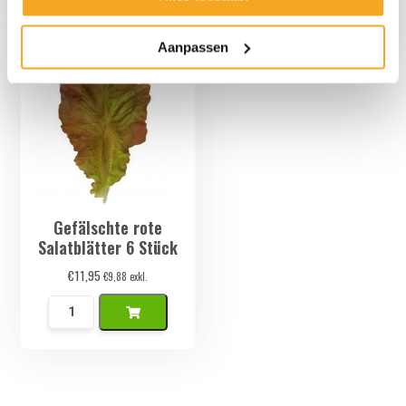
Kievits
Inktvis
Eieren
Tentakels
Aanpassen
Menge
Set
Menge
Gefälschte rote
Salatblätter 6 Stück
€
11,95
€
9,88
exkl.
Namaak
Rode
Slabladeren
6
Stuks