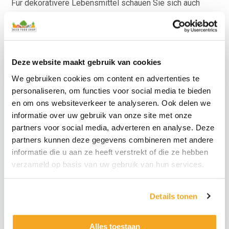
Für dekorativere Lebensmittel schauen Sie sich auch
unsere an
Künstliches Gemüse
.
Deze website maakt gebruik van cookies
We gebruiken cookies om content en advertenties te
personaliseren, om functies voor social media te bieden
en om ons websiteverkeer te analyseren. Ook delen we
informatie over uw gebruik van onze site met onze
partners voor social media, adverteren en analyse. Deze
partners kunnen deze gegevens combineren met andere
informatie die u aan ze heeft verstrekt of die ze hebben
Gefälschte
verzameld op basis van uw gebruik van hun services.
Gefälschte Kiebitz-
Tintenfisch-Tentakel-
Eier
Set
Details tonen
€
19,95
€
14,95
€
16,49
exkl.
€
12,36
exkl.
Namaak
Namaak
Alles toestaan