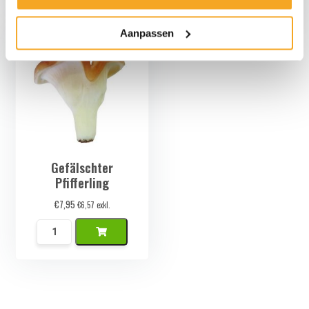
Set
Set
Menge
Menge
Aanpassen
Gefälschter
Pfifferling
€
7,95
€
6,57
exkl.
Namaak
Cantharel
Menge