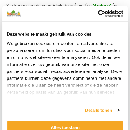
Sie können auch einen Blick darauf werfen
'Andere'
für
alle Arten von gefälschten Lebensmitteln.
Deze website maakt gebruik van cookies
We gebruiken cookies om content en advertenties te
personaliseren, om functies voor social media te bieden
en om ons websiteverkeer te analyseren. Ook delen we
informatie over uw gebruik van onze site met onze
partners voor social media, adverteren en analyse. Deze
partners kunnen deze gegevens combineren met andere
informatie die u aan ze heeft verstrekt of die ze hebben
verzameld op basis van uw gebruik van hun services.
Gefälschtes Garnelen-
Set
Set gefälschter Pilze
Details tonen
€
14,95
€
8,95
€
12,36
exkl.
€
7,40
exkl.
Namaak
Namaak
Alles toestaan
Garnalen
Zwammen