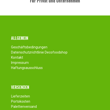
Für Privat und Unternehmen
Fusszeile
ALLGEMEIN
Geschäftsbedingungen
Datenschutzrichtlinie Decofoodshop
Kontakt
Impressum
Haftungsausschluss
VERSENDEN
Lieferzeiten
Portokosten
Palettenversand