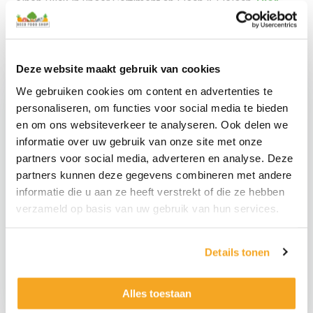
einen Blick in unser Sortiment an Fisch & Fleisch
‘
Hier
‘
.
Deze website maakt gebruik van cookies
We gebruiken cookies om content en advertenties te
personaliseren, om functies voor social media te bieden
en om ons websiteverkeer te analyseren. Ook delen we
informatie over uw gebruik van onze site met onze
partners voor social media, adverteren en analyse. Deze
partners kunnen deze gegevens combineren met andere
informatie die u aan ze heeft verstrekt of die ze hebben
verzameld op basis van uw gebruik van hun services.
Roter gefälschter
Granatapfel
Gefälschter Pfirsich
Details tonen
€
5,29
€
4,89
€
4,37
exkl.
€
4,04
exkl.
Rode
Namaak
Alles toestaan
Namaak
Perzik