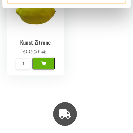
Kunst Zitrone
€
4,49
€
3,71
exkl.
Kunst
Citroen
Menge