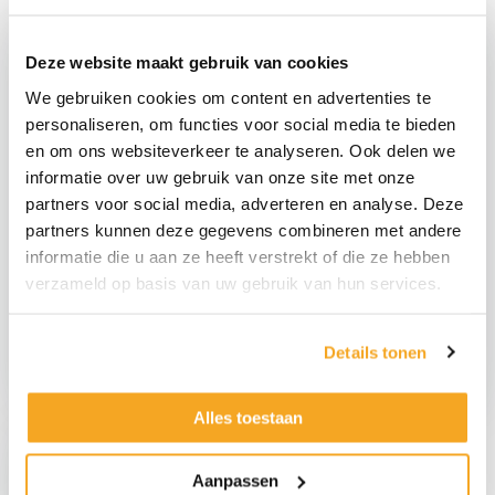
Deze website maakt gebruik van cookies
We gebruiken cookies om content en advertenties te
personaliseren, om functies voor social media te bieden
en om ons websiteverkeer te analyseren. Ook delen we
informatie over uw gebruik van onze site met onze
partners voor social media, adverteren en analyse. Deze
partners kunnen deze gegevens combineren met andere
Grüner gefälschter
informatie die u aan ze heeft verstrekt of die ze hebben
Apfel
Falsches Orange
verzameld op basis van uw gebruik van hun services.
€
4,89
€
4,89
€
4,04
exkl.
€
4,04
exkl.
Groene
Namaak
Details tonen
Namaak
Sinaasappel
Appel
Menge
Alles toestaan
Menge
Aanpassen