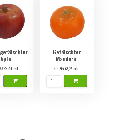
 gefälschter
Gefälschter
Apfel
Mandarin
89
€
3,95
€
4,04
exkl.
€
3,26
exkl.
Namaak
ak
Mandarijn
Menge
e