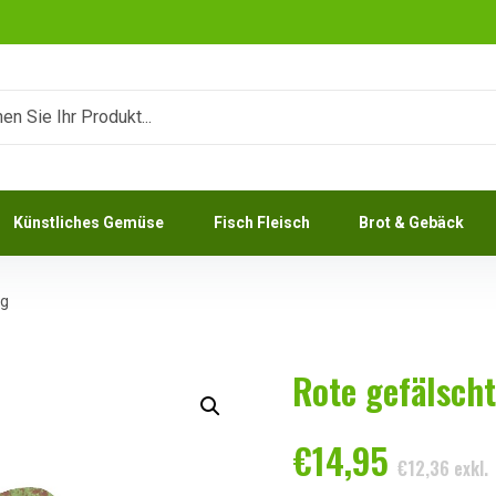
Künstliches Gemüse
Fisch Fleisch
Brot & Gebäck
ig
Rote gefälscht
€
14,95
€
12,36
exkl.