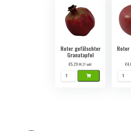
Roter gefälschter
Roter
Granatapfel
€
5,29
€
4,
€
4,37
exkl.
Rode
Rode
Namaak
Nama
Granaatappel
Appel
Menge
Meng