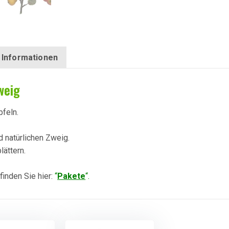
 Informationen
weig
pfeln.
 natürlichen Zweig.
lättern.
inden Sie hier:
“
Pakete
“.