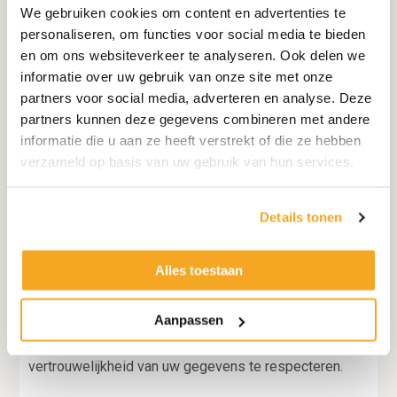
de overige doeleinden. De persoonsgegevens kunnen
We gebruiken cookies om content en advertenties te
na het einde van de overeenkomst bewaard worden in
personaliseren, om functies voor social media te bieden
verband met fiscale bewaartermijnen (administratie 7
en om ons websiteverkeer te analyseren. Ook delen we
jaar), juridische vervaltermijnen (het indienen van
informatie over uw gebruik van onze site met onze
claims binnen een bepaalde periode) of omdat u een
partners voor social media, adverteren en analyse. Deze
account bij ons heeft en in de toekomst nog
partners kunnen deze gegevens combineren met andere
bestellingen gaat plaatsen.
informatie die u aan ze heeft verstrekt of die ze hebben
verzameld op basis van uw gebruik van hun services.
Derden:
Uw persoonsgegevens worden niet aan derden
Details tonen
verkocht of verhuurd zonder uw toestemming, tenzij
dit noodzakelijk is voor de uitvoering van de
Alles toestaan
overeenkomst, zoals het verstrekken van uw
adresgegevens aan de pakketbezorger. In enkele
Aanpassen
gevallen kan de informatie intern gedeeld worden.
Onze werknemers zijn verplicht om de
vertrouwelijkheid van uw gegevens te respecteren.