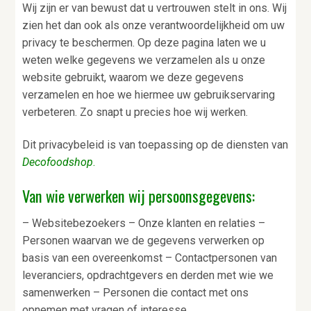
Wij zijn er van bewust dat u vertrouwen stelt in ons. Wij
a
o
k
zien het dan ook als onze verantwoordelijkheid om uw
v
u
s
privacy te beschermen. Op deze pagina laten we u
i
d
t
weten welke gegevens we verzamelen als u onze
g
website gebruikt, waarom we deze gegevens
a
verzamelen en hoe we hiermee uw gebruikservaring
t
verbeteren. Zo snapt u precies hoe wij werken.
i
e
Dit privacybeleid is van toepassing op de diensten van
Decofoodshop
.
Van wie verwerken wij persoonsgegevens:
– Websitebezoekers – Onze klanten en relaties –
Personen waarvan we de gegevens verwerken op
basis van een overeenkomst – Contactpersonen van
leveranciers, opdrachtgevers en derden met wie we
samenwerken – Personen die contact met ons
opnemen met vragen of interesse.