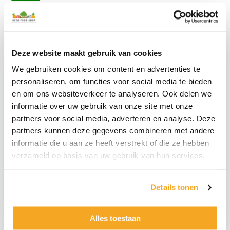
Deze website maakt gebruik van cookies
We gebruiken cookies om content en advertenties te
personaliseren, om functies voor social media te bieden
en om ons websiteverkeer te analyseren. Ook delen we
informatie over uw gebruik van onze site met onze
partners voor social media, adverteren en analyse. Deze
partners kunnen deze gegevens combineren met andere
Stellen Sie graue
informatie die u aan ze heeft verstrekt of die ze hebben
gefälschte Garnelen
Gefälschtes Sushi-
verzameld op basis van uw gebruik van hun services.
ein
Nigiri-Set
€
14,95
€
19,95
€
12,36
exkl.
€
16,49
exkl.
Details tonen
Set
Nep
Grijze
Sushi
Alles toestaan
Nep
Nigiri