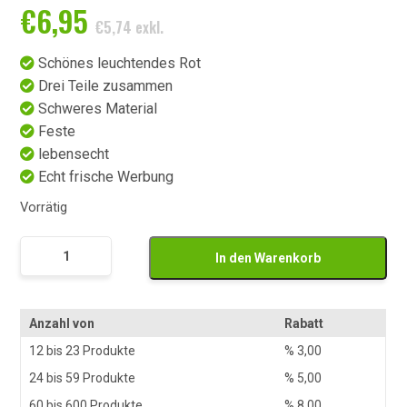
€
6,95
€
5,74
exkl.
Schönes leuchtendes Rot
Drei Teile zusammen
Schweres Material
Feste
lebensecht
Echt frische Werbung
Vorrätig
Namaak
In den Warenkorb
Tonijn
Stukken
Menge
Anzahl von
Rabatt
12 bis 23 Produkte
%
3,00
24 bis 59 Produkte
%
5,00
60 bis 600 Produkte
%
8,00