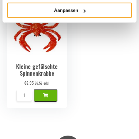
Garnalen
Set
Aanpassen
Menge
Menge
Kleine gefälschte
Spinnenkrabbe
€
7,95
€
6,57
exkl.
Kleine
Namaak
Spinkrab
Menge