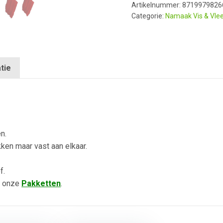
Artikelnummer:
8719979826
Categorie:
Namaak Vis & Vle
tie
n.
en maar vast aan elkaar.
f.
j onze
Pakketten
.