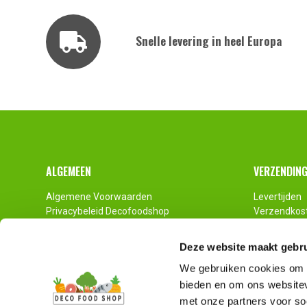
Snelle levering in heel Europa
Footer
ALGEMEEN
VERZENDIN
Algemene Voorwaarden
Levertijden
Privacybeleid Decofoodshop
Verzendkos
Contact
Pallet Zend
Impressum
Deze website maakt gebru
Disclaimer
We gebruiken cookies om c
bieden en om ons websitev
met onze partners voor so