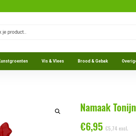
n
Kunstgroenten
Vis & Vlees
Brood & Gebak
Overig
Namaak Tonijn
€
6,95
€
5,74
excl.