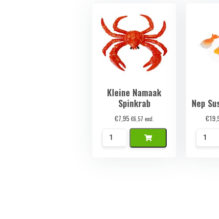
Kleine Namaak
Spinkrab
Nep Sus
€
7,95
€
19,
€
6,57
excl.
Kleine
Nep
Namaak
Sushi
Spinkrab
Nigiri
aantal
Set
aantal