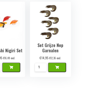
Set Grijze Nep
hi Nigiri Set
Garnalen
95
€
14,95
€
16,49
excl.
€
12,36
excl.
Set
Grijze
Nep
Garnalen
aantal