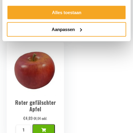
gefälschte Birne
Kunst Kalk
€
4,95
€
4,49
€
4,09
exkl.
€
3,71
exkl.
Alles toestaan
Rood
Kunst
Groene
Limoen
Aanpassen
Namaak
Menge
Peer
Menge
Roter gefälschter
Apfel
€
4,89
€
4,04
exkl.
Rode