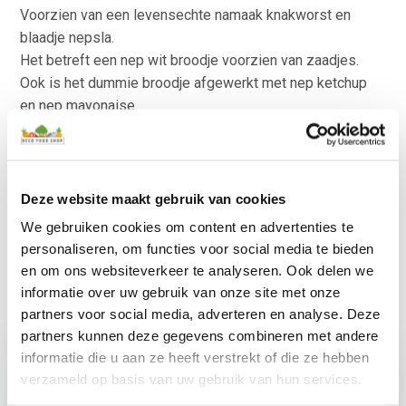
Voorzien van een levensechte namaak knakworst en
blaadje nepsla.
Het betreft een nep wit broodje voorzien van zaadjes.
Ook is het dummie broodje afgewerkt met nep ketchup
en nep mayonaise.
Alles aan dit nepbroodje met knakworst ziet er echt uit.
Het betreft een nepbroodje van zacht foam materiaal.
Stevig en kan goed tegen vallen en stoten.
Absoluut een leuk en decoratief nepbroodje met namaak
Deze website maakt gebruik van cookies
knakworst.
We gebruiken cookies om content en advertenties te
Kijk voor meer natuurlijk kunstvoedsel ook eens bij het
personaliseren, om functies voor social media te bieden
nepvlees
.
en om ons websiteverkeer te analyseren. Ook delen we
informatie over uw gebruik van onze site met onze
partners voor social media, adverteren en analyse. Deze
partners kunnen deze gegevens combineren met andere
informatie die u aan ze heeft verstrekt of die ze hebben
verzameld op basis van uw gebruik van hun services.