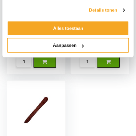
Details tonen
Alles toestaan
Falsches Croissant
Fake-Burger
Aanpassen
€
8,95
€
12,95
€
7,40
exkl.
€
10,70
exkl.
Namaak
Namaak
Croissant
Hamburger
Menge
Menge