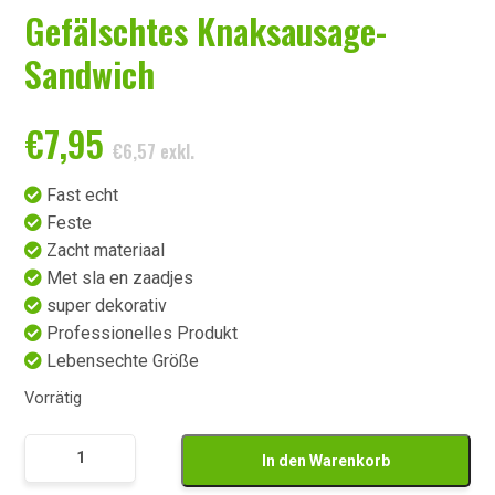
Gefälschtes Knaksausage-
Sandwich
€
7,95
€
6,57
exkl.
Fast echt
Feste
Zacht materiaal
Met sla en zaadjes
super dekorativ
Professionelles Produkt
Lebensechte Größe
Vorrätig
Nep
In den Warenkorb
Broodje