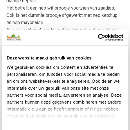
blaadje nepsla.
Het betreft een nep wit broodje voorzien van zaadjes.
Ook is het dummie broodje afgewerkt met nep ketchup
en nep mayonaise.
Alles aan dit nepbroodje met knakworst ziet er echt uit.
Het betreft een nepbroodje van zacht foam materiaal.
Stevig en kan goed tegen vallen en stoten.
Absoluut een leuk en decoratief nepbroodje met namaak
Deze website maakt gebruik van cookies
knakworst.
Kijk voor meer natuurlijk kunstvoedsel ook eens bij het
We gebruiken cookies om content en advertenties te
nepvlees
.
personaliseren, om functies voor social media te bieden
en om ons websiteverkeer te analyseren. Ook delen we
informatie over uw gebruik van onze site met onze
partners voor social media, adverteren en analyse. Deze
partners kunnen deze gegevens combineren met andere
informatie die u aan ze heeft verstrekt of die ze hebben
verzameld op basis van uw gebruik van hun services.