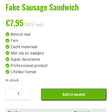
Fake Sausage Sandwich
€
7,95
€
6,57
excl.
Almost real
Firm
Zacht materiaal
Met sla en zaadjes
Super decorative
Professional product
Lifelike format
In stock
Nep
Add to basket
Broodje
Knakworst
quantity