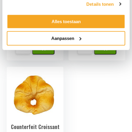
Details tonen
Alles toestaan
Fake BBQ Sausage
Counterfeit Burger
€
6,95
€
12,95
€
5,74
excl.
€
10,70
excl.
Aanpassen
Namaak
Namaak
BBQ
Hamburger
Worstje
quantity
quantity
Counterfeit Croissant