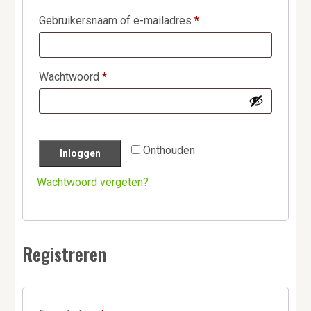
a
o
k
Vereist
Gebruikersnaam of e-mailadres
*
v
u
s
i
d
t
g
Vereist
Wachtwoord
*
a
t
i
e
Onthouden
Inloggen
Wachtwoord vergeten?
Registreren