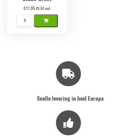
€
11,95
€
9,88
excl.
Namaak
Druiventros
Blauw
Groot
aantal
Snelle levering in heel Europa