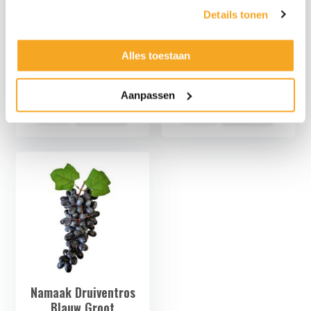
Details tonen
Kunst Druiventros
Kunst Druiventros
Alles toestaan
Klein Blauw
Klein Rood
€
4,89
€
4,89
€
4,04
excl.
€
4,04
excl.
Aanpassen
Kunst
Kunst
Druiventros
Druiventros
Klein
Klein
Blauw
Rood
aantal
aantal
Namaak Druiventros
Blauw Groot