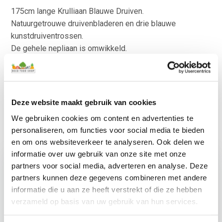
175cm lange Krulliaan Blauwe Druiven.
Natuurgetrouwe druivenbladeren en drie blauwe
kunstdruiventrossen.
De gehele nepliaan is omwikkeld.
Vol realistische grote en kleine namaak druivenbladeren.
Aan een stevige en flexibele 4cm dikke kronkelliaan.
Makkelijk op te hangen en uiterst decoratief.
Kijk voor meer nepfruit en nepgroente ook bij onze:
Deze website maakt gebruik van cookies
“
Pakketten
“.
We gebruiken cookies om content en advertenties te
personaliseren, om functies voor social media te bieden
en om ons websiteverkeer te analyseren. Ook delen we
informatie over uw gebruik van onze site met onze
partners voor social media, adverteren en analyse. Deze
partners kunnen deze gegevens combineren met andere
informatie die u aan ze heeft verstrekt of die ze hebben
verzameld op basis van uw gebruik van hun services.