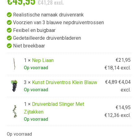
€
49,95
€
41,28
excl.
Realistische namaak druivenrank
Voorzien van 3 blauwe nepdruiventrossen
Fexibel en buigbaar
Gedetailleerde druivenbladeren
Niet breekbaar
€
21,95
1 ×
Nep Liaan
€
18,14
excl.
Op voorraad
€
4,89
€
4,04
3 ×
Kunst Druiventros Klein Blauw
excl.
Op voorraad
1 ×
Druivenblad Slinger Met
€
14,95
Zijtakken
€
12,36
excl.
Op voorraad
Op voorraad