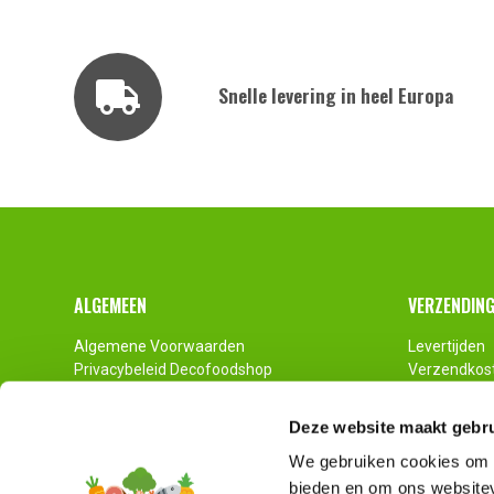
Snelle levering in heel Europa
Footer
ALGEMEEN
VERZENDIN
Algemene Voorwaarden
Levertijden
Privacybeleid Decofoodshop
Verzendkos
Contact
Pallet Zend
Impressum
Deze website maakt gebru
Disclaimer
We gebruiken cookies om c
bieden en om ons websitev