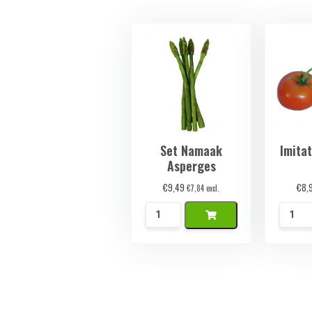
Set Namaak
Imita
Asperges
€
9,49
€
8,
€
7,84
excl.
Set
Imitati
Namaak
Tomat
Asperges
Set
aantal
aantal