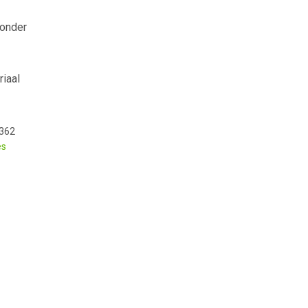
 onder
riaal
362
es