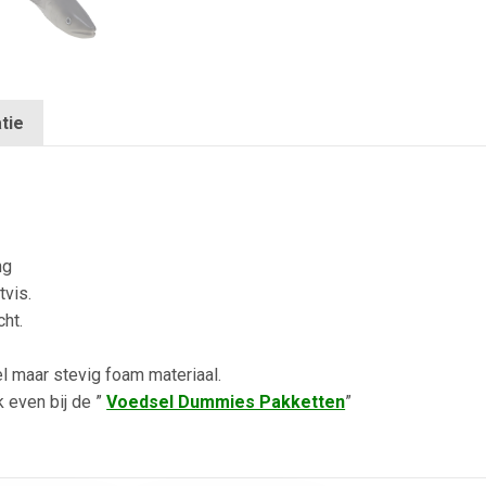
tie
ng
tvis.
cht.
l maar stevig foam materiaal.
 even bij de ”
Voedsel Dummies Pakketten
”