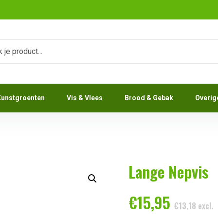
n
Kunstgroenten
Vis & Vlees
Brood & Gebak
Overig
Lange Nepvis
€
15,95
€
13,18
excl.