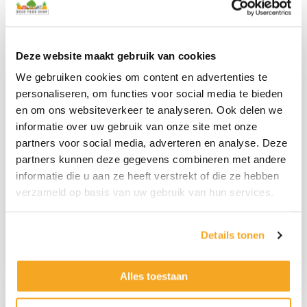
Deze website maakt gebruik van cookies
We gebruiken cookies om content en advertenties te
personaliseren, om functies voor social media te bieden
en om ons websiteverkeer te analyseren. Ook delen we
informatie over uw gebruik van onze site met onze
partners voor social media, adverteren en analyse. Deze
partners kunnen deze gegevens combineren met andere
informatie die u aan ze heeft verstrekt of die ze hebben
Set Van 3 Namaak
verzameld op basis van uw gebruik van hun services.
Groene Namaak Appel
Ananas Schijven
€
4,89
€
4,49
€
4,04
excl.
€
3,71
excl.
Details tonen
Groene
Set
Namaak
Van
Alles toestaan
Appel
3
aantal
Namaak