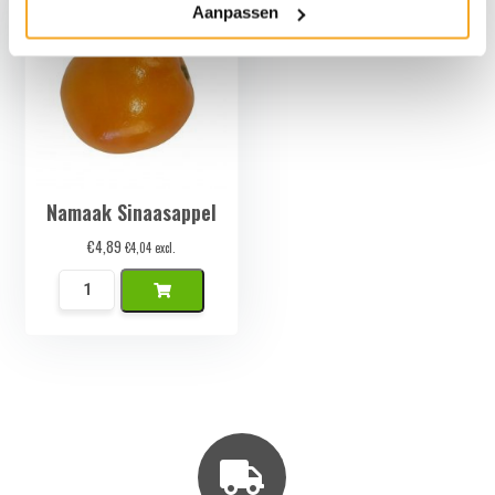
Aanpassen
Ananas
Schijven
aantal
Namaak Sinaasappel
€
4,89
€
4,04
excl.
Namaak
Sinaasappel
aantal