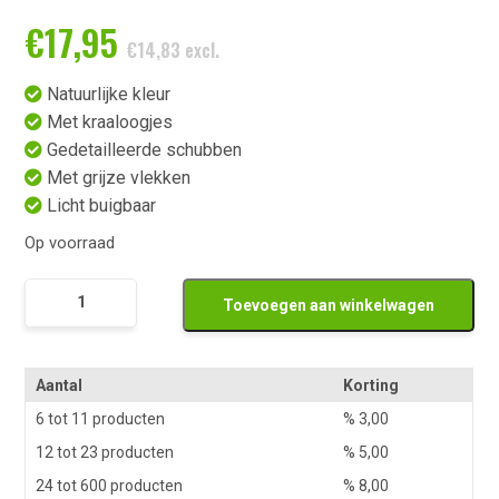
€
17,95
€
14,83
excl.
Natuurlijke kleur
Met kraaloogjes
Gedetailleerde schubben
Met grijze vlekken
Licht buigbaar
Op voorraad
Namaak
Toevoegen aan winkelwagen
Koi
Karper
Oranje
Aantal
Korting
Gevlekt
6 tot 11 producten
%
3,00
aantal
12 tot 23 producten
%
5,00
24 tot 600 producten
%
8,00