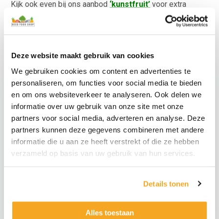
Kijk ook even bij ons aanbod
‘kunstfruit’
voor extra
aankleding van de vissen.
Deze website maakt gebruik van cookies
We gebruiken cookies om content en advertenties te
personaliseren, om functies voor social media te bieden
en om ons websiteverkeer te analyseren. Ook delen we
informatie over uw gebruik van onze site met onze
partners voor social media, adverteren en analyse. Deze
partners kunnen deze gegevens combineren met andere
informatie die u aan ze heeft verstrekt of die ze hebben
verzameld op basis van uw gebruik van hun services.
Namaak Koi Karper
Namaak Goudvis
Zilvergrijs
Details tonen
€
17,95
€
17,95
€
14,83
excl.
€
14,83
excl.
Namaak
Namaak
Alles toestaan