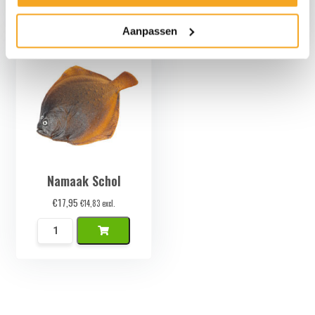
Goudvis
Koi
aantal
Karper
Aanpassen
Zilvergrijs
aantal
Namaak Schol
€
17,95
€
14,83
excl.
Namaak
Schol
aantal