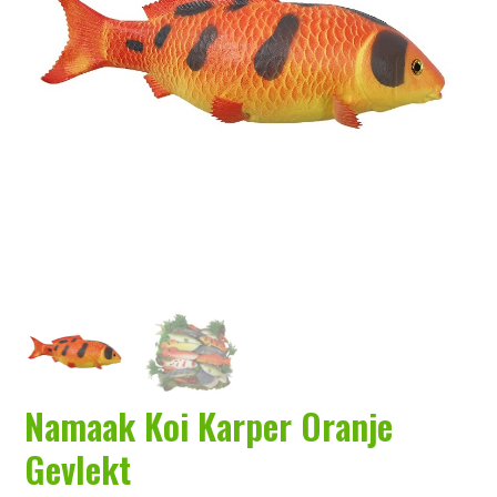
a
o
k
v
u
s
i
d
t
g
a
t
i
e
Namaak Koi Karper Oranje
Gevlekt