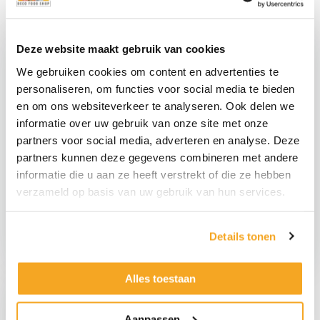
Deze website maakt gebruik van cookies
We gebruiken cookies om content en advertenties te
personaliseren, om functies voor social media te bieden
en om ons websiteverkeer te analyseren. Ook delen we
informatie over uw gebruik van onze site met onze
partners voor social media, adverteren en analyse. Deze
partners kunnen deze gegevens combineren met andere
informatie die u aan ze heeft verstrekt of die ze hebben
Imitatie Tomaten Set
Namaak Komkommer
verzameld op basis van uw gebruik van hun services.
€
8,95
€
6,95
€
7,40
excl.
€
5,74
excl.
Imitatie
Namaak
Details tonen
Tomaten
Komkommer
Set
aantal
Alles toestaan
aantal
Aanpassen