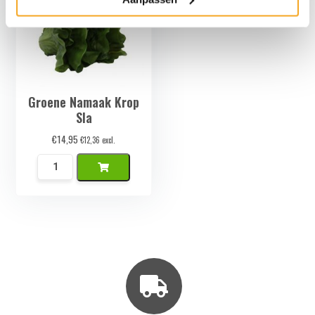
Groene Namaak Krop
Sla
€
14,95
€
12,36
excl.
Groene
Namaak
Krop
Sla
aantal