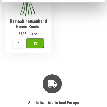
Namaak Kousenband
Bonen Bundel
€
8,95
€
7,40
excl.
Namaak
Kousenband
Bonen
Bundel
aantal
Snelle levering in heel Europa