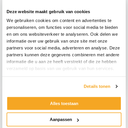
Deze website maakt gebruik van cookies
We gebruiken cookies om content en advertenties te
personaliseren, om functies voor social media te bieden
en om ons websiteverkeer te analyseren. Ook delen we
informatie over uw gebruik van onze site met onze
partners voor social media, adverteren en analyse. Deze
Set Van 10 Namaak
partners kunnen deze gegevens combineren met andere
Walnoten
Nep Aardbei Plantje
informatie die u aan ze heeft verstrekt of die ze hebben
€
9,95
€
10,95
€
8,22
excl.
€
9,05
excl.
verzameld op basis van uw gebruik van hun services.
Set
Nep
Van
Aardbei
Details tonen
10
Plantje
Namaak
aantal
Alles toestaan
Walnoten
aantal
Aanpassen