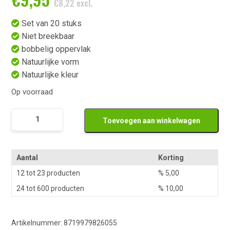
€
8,22
excl.
Set van 20 stuks
Niet breekbaar
bobbelig oppervlak
Natuurlijke vorm
Natuurlijke kleur
Op voorraad
Set
Toevoegen aan winkelwagen
Van
20
Namaak
Aantal
Korting
Pinda's
12 tot 23 producten
%
5,00
aantal
24 tot 600 producten
%
10,00
Artikelnummer:
8719979826055