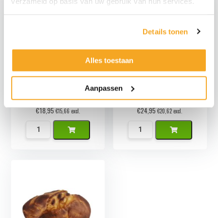
verzameld op basis van uw gebruik van hun services.
Details tonen
Alles toestaan
Aanpassen
Namaak Stokbrood
Kunstbrood Bruin
€
18,95
€
24,95
€
15,66
excl.
€
20,62
excl.
Namaak
Kunstbrood
Stokbrood
Bruin
aantal
aantal