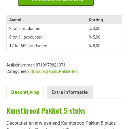
Pakket
5
stuks
Aantal
Korting
aantal
2 tot 5 producten
%
3,00
6 tot 11 producten
%
5,00
12 tot 600 producten
%
8,00
Artikelnummer:
8719979821371
Categorieën:
Brood & Gebak
,
Pakketten
Beschrijving
Extra informatie
Kunstbrood Pakket 5 stuks
Decoratief en afwisselend Kunstbrood Pakket 5 stuks.