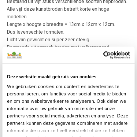
Bestaand uit vijf stuks verschillende soorten nepbroden.
Alle vijf deze kunstbroden betreft korte en hoge
modellen.
Lengte x hoogte x breedte = 13cm x 12cm x 12cm.
Dus levensechte formaten.
Licht van gewicht en super zeer stevig.
Bestaande uit namaak broden met volkorenzaad,
sesamzaad,
meelbrood, witbrood en desembrood.
Alle vijf deze kunstbroden hebben een naturlijke
Deze website maakt gebruik van cookies
broodvorm.
Hoge kwaliteit afwerking.
We gebruiken cookies om content en advertenties te
Geschikt voor particulier en zakelijke toepassingen.
personaliseren, om functies voor social media te bieden
Kijk voor meer decoratie voedsel ook eens in de
en om ons websiteverkeer te analyseren. Ook delen we
categorie met
overige producten
.
informatie over uw gebruik van onze site met onze
partners voor social media, adverteren en analyse. Deze
partners kunnen deze gegevens combineren met andere
informatie die u aan ze heeft verstrekt of die ze hebben