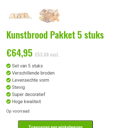
Kunstbrood Pakket 5 stuks
€
64,95
€
53,68
excl.
Set van 5 stuks
Verschillende broden
Levensechte vorm
Stevig
Super decoratief
Hoge kwaliteit.
Op voorraad
Kunstbrood
Toevoegen aan winkelwagen