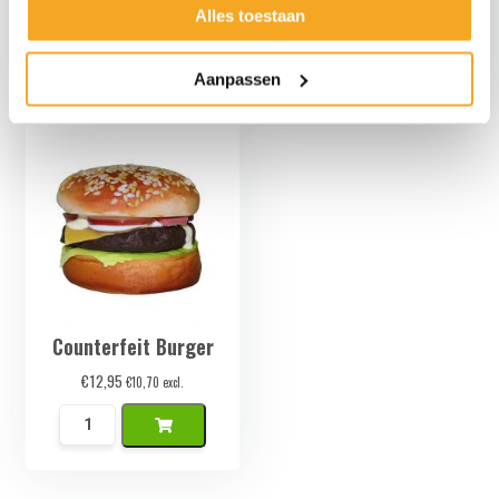
€
34,95
€
8,95
€
28,88
excl.
€
7,40
excl.
Alles toestaan
Nep
Namaak
Gebak
Croissant
Aanpassen
Hartjes
quantity
Set
6
Stuks
quantity
Counterfeit Burger
€
12,95
€
10,70
excl.
Namaak
Hamburger
quantity