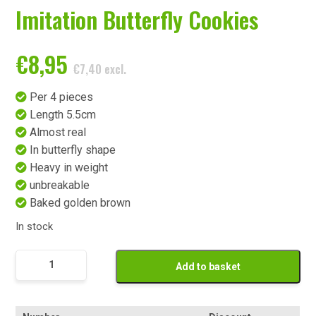
Imitation Butterfly Cookies
€
8,95
€
7,40
excl.
Per 4 pieces
Length 5.5cm
Almost real
In butterfly shape
Heavy in weight
unbreakable
Baked golden brown
In stock
Namaak
Add to basket
Vlinderkoekjes
quantity