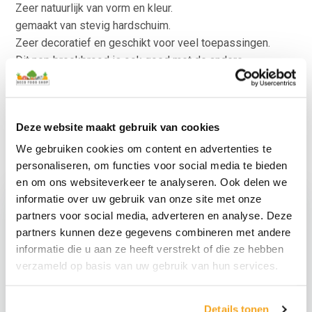
Zeer natuurlijk van vorm en kleur.
gemaakt van stevig hardschuim.
Zeer decoratief en geschikt voor veel toepassingen.
Dit nep breekbrood is ook goed met de andere
nepbroden te combineren.
Absoluut een fraai en groot formaat brooddummie
Kijk voor meer kunstvoeding ook eens inde categorie met
Deze website maakt gebruik van cookies
Nepgroenten
.
We gebruiken cookies om content en advertenties te
personaliseren, om functies voor social media te bieden
en om ons websiteverkeer te analyseren. Ook delen we
informatie over uw gebruik van onze site met onze
partners voor social media, adverteren en analyse. Deze
partners kunnen deze gegevens combineren met andere
informatie die u aan ze heeft verstrekt of die ze hebben
verzameld op basis van uw gebruik van hun services.
Details tonen