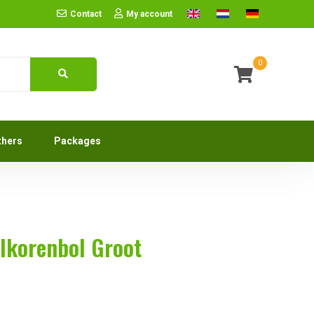
Contact
My account
0
thers
Packages
lkorenbol Groot