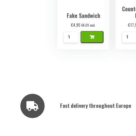
Count
Fake Sandwich
€
4,95
€
17,
€
4,09
excl.
Nep
Namaa
Boterham
Ovenb
quantity
quanti
Fast delivery throughout Europe