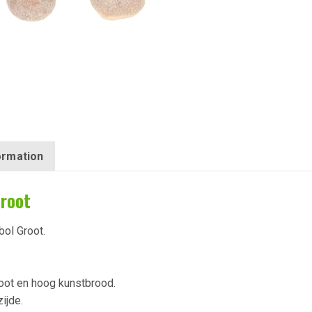
formation
Groot
ol Groot.
ot en hoog kunstbrood.
ijde.