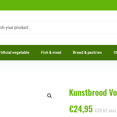
rtificial vegetable
Fish & meat
Bread & pastries
O
Kunstbrood Vo
€
24,95
€
20,62
excl.