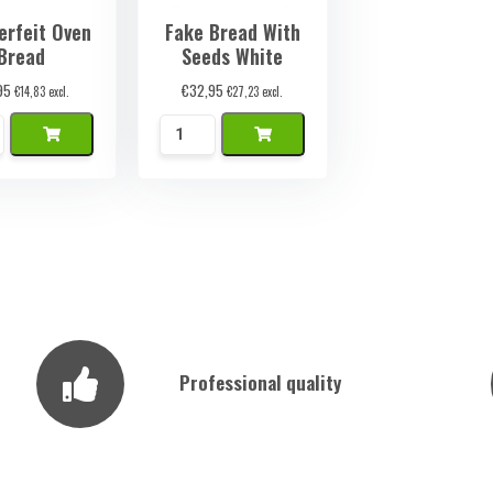
erfeit Oven
Fake Bread With
Bread
Seeds White
95
€
32,95
€
14,83
excl.
€
27,23
excl.
k
Namaak
rood
Brood
ty
Met
Zaden
Wit
quantity
Professional quality