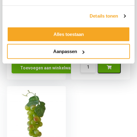
Details tonen
Alles toestaan
Kunst Druiventros
Krulliaan Blauwe
Klein Rood
Druiven
Aanpassen
€
4,89
€
4,04
excl.
€
49,95
€
41,28
excl.
Kunst
Toevoegen aan winkelwagen
Druiventros
Klein
Rood
aantal