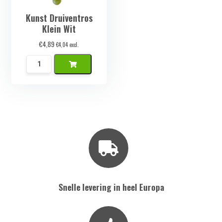
Kunst Druiventros
Klein Wit
€
4,89
€
4,04
excl.
Kunst
Druiventros
Klein
Wit
aantal
Snelle levering in heel Europa