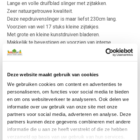
Lange en volle druifblad slinger met zijtakken.
Zeer natuurgetrouwe kwaliteit.
Deze nepdruivenslinger is maar liefst 230cm lang.
Voorzien van wel 17 stuks kleine zijtakjes.
Met grote en kleine kunstdruiven bladeren.
Makkelijk te bevestigen en voorzien van interne
metaaldraad.
Ook fraai in combinatie met onze
kunstdruiven trossen
.
Neem ook eens een kijkje bij onze kunstplanten op
Kunstpalm.nl
Deze website maakt gebruik van cookies
We gebruiken cookies om content en advertenties te
personaliseren, om functies voor social media te bieden
en om ons websiteverkeer te analyseren. Ook delen we
informatie over uw gebruik van onze site met onze
partners voor social media, adverteren en analyse. Deze
partners kunnen deze gegevens combineren met andere
informatie die u aan ze heeft verstrekt of die ze hebben
verzameld op basis van uw gebruik van hun services.